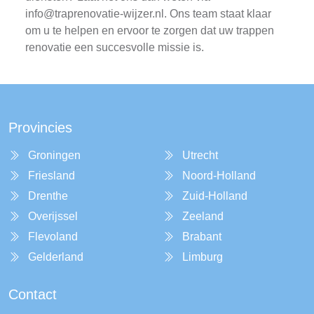
info@traprenovatie-wijzer.nl
. Ons team staat klaar
om u te helpen en ervoor te zorgen dat uw trappen
renovatie een succesvolle missie is.
Provincies
Groningen
Utrecht
Friesland
Noord-Holland
Drenthe
Zuid-Holland
Overijssel
Zeeland
Flevoland
Brabant
Gelderland
Limburg
Contact