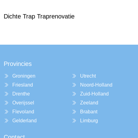
Dichte Trap Traprenovatie
Provincies
Groningen
Utrecht
Friesland
Noord-Holland
Drenthe
Zuid-Holland
Overijssel
Zeeland
Flevoland
Brabant
Gelderland
Limburg
Contact